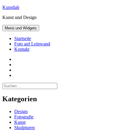
Zum
Kunstlab
Inhalt
Kunst und Design
springen
Menü und Widgets
Startseite
Foto auf Leinwand
Kontakt
Facebook
Pinterest
Instagram
Twitter
Suchen
nach:
Kategorien
Design
Fotografie
Kunst
Skulpturen