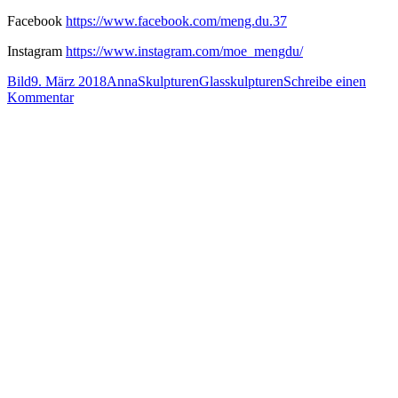
Facebook
https://www.facebook.com/meng.du.37
Instagram
https://www.instagram.com/moe_mengdu/
Format
Veröffentlicht
Autor
Kategorien
Schlagwörter
Bild
9. März 2018
Anna
Skulpturen
Glasskulpturen
Schreibe einen
am
zu
Kommentar
Zauberhafte
Glasskulpturen
von
Meng
Du