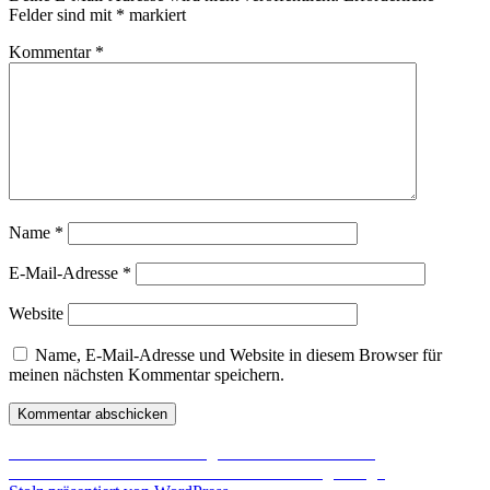
Felder sind mit
*
markiert
Kommentar
*
Name
*
E-Mail-Adresse
*
Website
Name, E-Mail-Adresse und Website in diesem Browser für
meinen nächsten Kommentar speichern.
Beitragsnavigation
Vorheriger
Zurück
Ausdrucksvolle Fotografien von Navin Vatsa
Nächster
Beitrag:
Weiter
Malerische Kunstwerke von Noel Badget Pugh