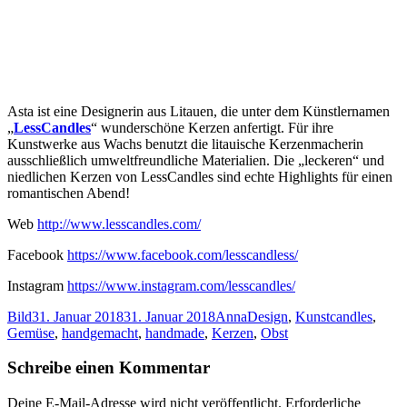
Asta ist eine Designerin aus Litauen, die unter dem Künstlernamen
„
LessCandles
“ wunderschöne Kerzen anfertigt. Für ihre
Kunstwerke aus Wachs benutzt die litauische Kerzenmacherin
ausschließlich umweltfreundliche Materialien. Die „leckeren“ und
niedlichen Kerzen von LessCandles sind echte Highlights für einen
romantischen Abend!
Web
http://www.lesscandles.com/
Facebook
https://www.facebook.com/lesscandless/
Instagram
https://www.instagram.com/lesscandles/
Format
Veröffentlicht
Autor
Kategorien
Schlagwörter
Bild
31. Januar 2018
31. Januar 2018
Anna
Design
,
Kunst
candles
,
am
Gemüse
,
handgemacht
,
handmade
,
Kerzen
,
Obst
Schreibe einen Kommentar
Deine E-Mail-Adresse wird nicht veröffentlicht.
Erforderliche