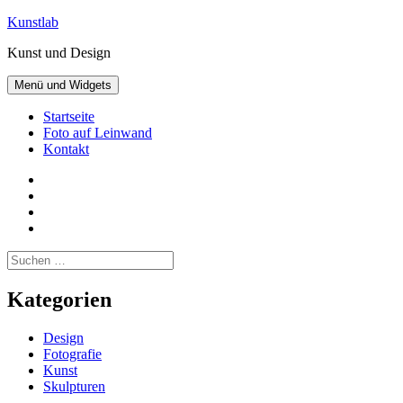
Zum
Kunstlab
Inhalt
Kunst und Design
springen
Menü und Widgets
Startseite
Foto auf Leinwand
Kontakt
Facebook
Pinterest
Instagram
Twitter
Suchen
nach:
Kategorien
Design
Fotografie
Kunst
Skulpturen