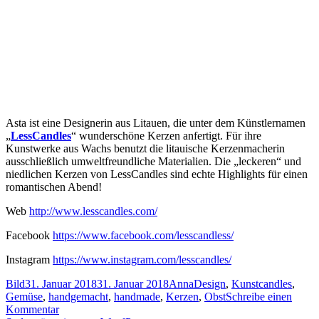
Asta ist eine Designerin aus Litauen, die unter dem Künstlernamen
„
LessCandles
“ wunderschöne Kerzen anfertigt. Für ihre
Kunstwerke aus Wachs benutzt die litauische Kerzenmacherin
ausschließlich umweltfreundliche Materialien. Die „leckeren“ und
niedlichen Kerzen von LessCandles sind echte Highlights für einen
romantischen Abend!
Web
http://www.lesscandles.com/
Facebook
https://www.facebook.com/lesscandless/
Instagram
https://www.instagram.com/lesscandles/
Format
Veröffentlicht
Autor
Kategorien
Schlagwörter
Bild
31. Januar 2018
31. Januar 2018
Anna
Design
,
Kunst
candles
,
am
Gemüse
,
handgemacht
,
handmade
,
Kerzen
,
Obst
Schreibe einen
zu
Kommentar