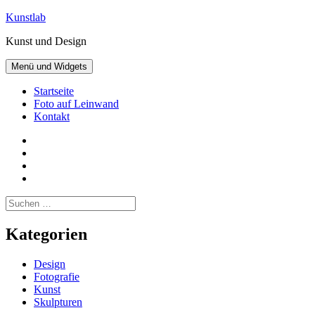
Zum
Kunstlab
Inhalt
Kunst und Design
springen
Menü und Widgets
Startseite
Foto auf Leinwand
Kontakt
Facebook
Pinterest
Instagram
Twitter
Suchen
nach:
Kategorien
Design
Fotografie
Kunst
Skulpturen