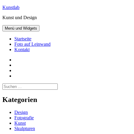
Zum
Kunstlab
Inhalt
Kunst und Design
springen
Menü und Widgets
Startseite
Foto auf Leinwand
Kontakt
Facebook
Pinterest
Instagram
Twitter
Suchen
nach:
Kategorien
Design
Fotografie
Kunst
Skulpturen