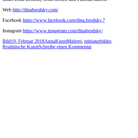
Web
http://dinabrodsky.com/
Facebook
https://www.facebook.com/dina.brodsky.7
Instagram
https://www.instagram.com/dinabrodsky/
Format
Veröffentlicht
Autor
Kategorien
Schlagwörter
Bild
19. Februar 2018
Anna
Kunst
Malerei
,
miniaturbilder
,
am
zu
Realistische Kunst
Schreibe einen Kommentar
Realistische
Miniaturmalerei
von
Dina
Brodsky