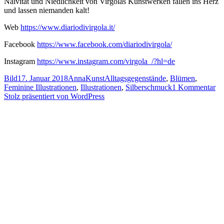
Naivität und Niedlichkeit von Virgolas Kunstwerken fallen ins Herz
und lassen niemanden kalt!
Web
https://www.diariodivirgola.it/
Facebook
https://www.facebook.com/diariodivirgola/
Instagram
https://www.instagram.com/virgola_/?hl=de
Format
Veröffentlicht
Autor
Kategorien
Schlagwörter
Bild
17. Januar 2018
Anna
Kunst
Alltagsgegenstände
,
Blümen
,
am
zu
Feminine Illustrationen
,
Illustrationen
,
Silberschmuck
1 Kommentar
En
Stolz präsentiert von WordPress
Ill
vo
Vi
au
Siz