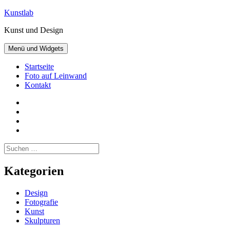
Zum
Kunstlab
Inhalt
Kunst und Design
springen
Menü und Widgets
Startseite
Foto auf Leinwand
Kontakt
Facebook
Pinterest
Instagram
Twitter
Suchen
nach:
Kategorien
Design
Fotografie
Kunst
Skulpturen