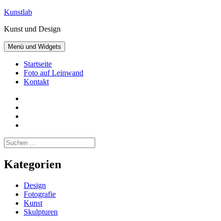
Zum
Kunstlab
Inhalt
Kunst und Design
springen
Menü und Widgets
Startseite
Foto auf Leinwand
Kontakt
Facebook
Pinterest
Instagram
Twitter
Suchen
nach:
Kategorien
Design
Fotografie
Kunst
Skulpturen