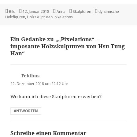
Format
Veröffentlicht
Autor
Kategorien
Schlagwörter
Bild
12. Januar 2018
Anna
Skulpturen
dynamische
am
Holzfiguren
,
Holzskulpturen
,
pixelations
Ein Gedanke zu „„Pixelations“ –
imposante Holzskulpturen von Hsu Tung
Han“
Feldhus
sagt:
22. Dezember 2018 um 22:12 Uhr
Wo kann ich diese Skulpturen erwerben?
ANTWORTEN
Schreibe einen Kommentar