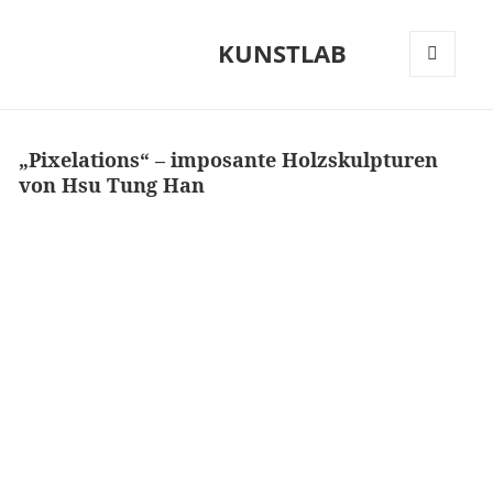
KUNSTLAB
MENÜ
UND
WIDGETS
„Pixelations“ – imposante Holzskulpturen
von Hsu Tung Han