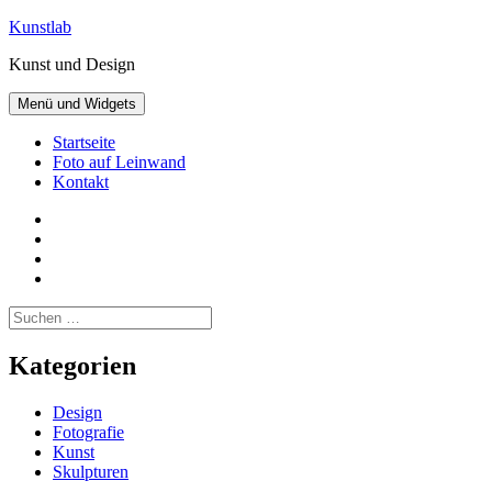
Zum
Kunstlab
Inhalt
Kunst und Design
springen
Menü und Widgets
Startseite
Foto auf Leinwand
Kontakt
Facebook
Pinterest
Instagram
Twitter
Suchen
nach:
Kategorien
Design
Fotografie
Kunst
Skulpturen