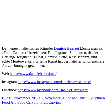
Den jungen italienischen Künstler
Daniele Barresi
könnte man als
„Food-Zauberer“ bezeichnen. Die filigranen Skulpturen, die der
Carving-Designer aus Obst, Gemüse, Seife, Käse schnitzt, sind
echte Meisterwerke. Für seine Kunst hat der Italiener schon mehrere
Auszeichnungen gewonnen.
Web
https://www.danielebarresi.net/
Instagram
https://www.instagram.com/danielebarresi_artist/
Facebook
https://www.facebook.com/DanieleBarresiArt/
Format
Veröffentlicht
Autor
Kategorien
S
Bild
15. November 2017
15. November 2017
Anna
Kunst
,
Skulpturen
am
Food Art
,
Food Carving
,
Fruit Carving